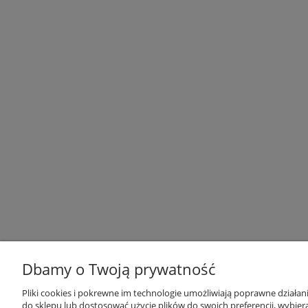
Dbamy o Twoją prywatność
Pliki cookies i pokrewne im technologie umożliwiają poprawne działa
I
do sklepu lub dostosować użycie plików do swoich preferencji, wybiera