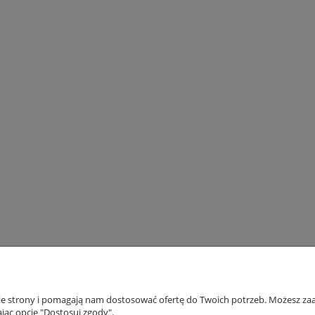
nie strony i pomagają nam dostosować ofertę do Twoich potrzeb. Możesz zaa
NFO
WIĘCEJ O NAS
jąc opcję "Dostosuj zgody".