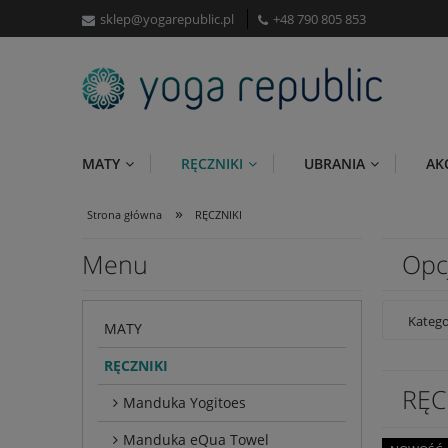
sklep@yogarepublic.pl
+48 790 805 853
MATY
RĘCZNIKI
UBRANIA
AK
»
Strona główna
RĘCZNIKI
Menu
Opc
Katego
MATY
RĘCZNIKI
RĘC
Manduka Yogitoes
Manduka eQua Towel