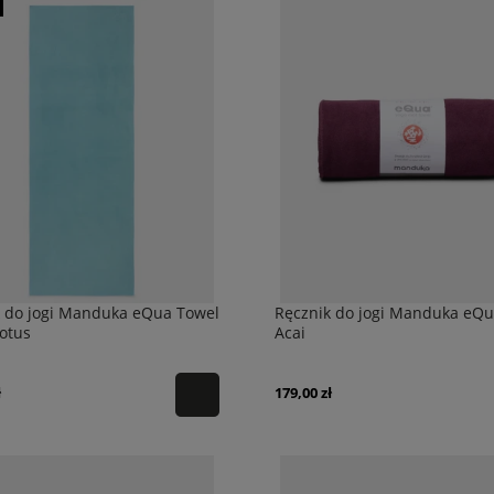
k do jogi Manduka eQua Towel
Ręcznik do jogi Manduka eQu
Lotus
Acai
ł
179,00 zł