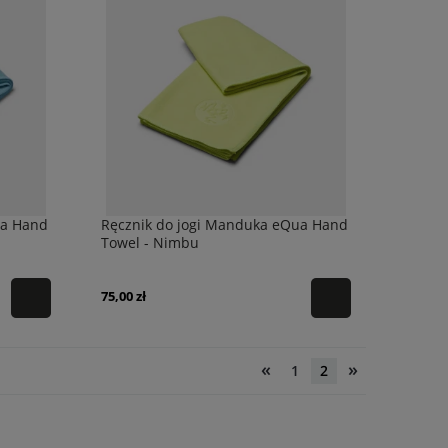
ua Hand
Ręcznik do jogi Manduka eQua Hand
Towel - Nimbu
75,00 zł
«
»
1
2