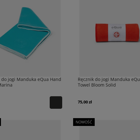
k do jogi Manduka eQua Hand
Ręcznik do jogi Manduka eQ
Marina
Towel Bloom Solid
75,00 zł
NOWOŚĆ