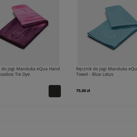
k do jogi Manduka eQua Hand
Ręcznik do jogi Manduka eQ
ooibos Tie Dye
Towel - Blue Lotus
75,00 zł