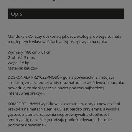
Opis
Manduka eKO łączy doskonałą jakość z ekologią, do tego to mata
o najlepszych właściwościach antypoślizgowych na rynku.
Wymiary: 180 cm x 61 cm
Grubość: 5 mm,
Waga: 3.5 kg
Materiał:
kauczuk
DOSKONAŁA PRZYCZEPNOŚĆ – górna powierzchnia imitująca
strukturę zmarszczonej wody oraz naturalne właściwości kauczuku
powodują, że nie ślizgasz się nawet podczas najbardziej
intensywnej praktyki.
KOMFORT – dzięki wyjątkowej aksamitnej w dotyku powierzchni
praktyka na matach z serii eKO jest bardzo przyjemna, a wysoka
gęstość materiału zapewnia nieporównywalną stabilność i
amortyzację na każdego rodzaju podłożu (dywanie, betonie,
podłodze drewnianej).