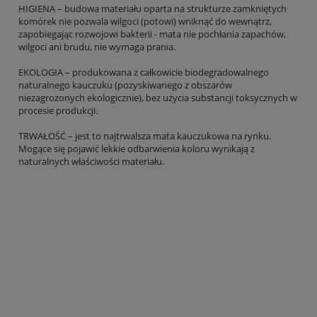
HIGIENA – budowa materiału oparta na strukturze zamkniętych
komórek nie pozwala wilgoci (potowi) wniknąć do wewnątrz,
zapobiegając rozwojowi bakterii - mata nie pochłania zapachów,
wilgoci ani brudu, nie wymaga prania.
EKOLOGIA – produkowana z całkowicie biodegradowalnego
naturalnego kauczuku (pozyskiwanego z obszarów
niezagrożonych ekologicznie), bez użycia substancji toksycznych w
procesie produkcji.
TRWAŁOŚĆ – jest to najtrwalsza mata kauczukowa na rynku.
Mogące się pojawić lekkie odbarwienia koloru wynikają z
naturalnych właściwości materiału.