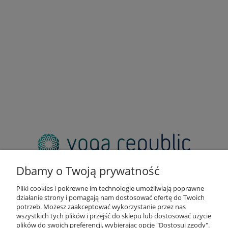
adres:
pl. Zbawiciela 2, 00-573 Warszawa
Dbamy o Twoją prywatność
email:
sklep@yogarepublic.pl
Pliki cookies i pokrewne im technologie umożliwiają poprawne
telefon:
działanie strony i pomagają nam dostosować ofertę do Twoich
+48 790 805 853
potrzeb. Możesz zaakceptować wykorzystanie przez nas
wszystkich tych plików i przejść do sklepu lub dostosować użycie
plików do swoich preferencji, wybierając opcję "Dostosuj zgody".