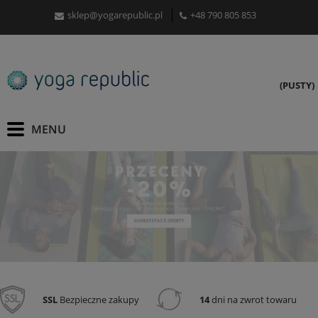
sklep@yogarepublic.pl
+48 790 805 853
(PUSTY)
SSL
Bezpieczne zakupy
14
dni na zwrot towaru