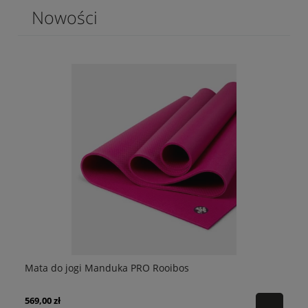
Nowości
n
Mata do jogi Manduka PRO Rooibos
Ma
569,00 zł
44