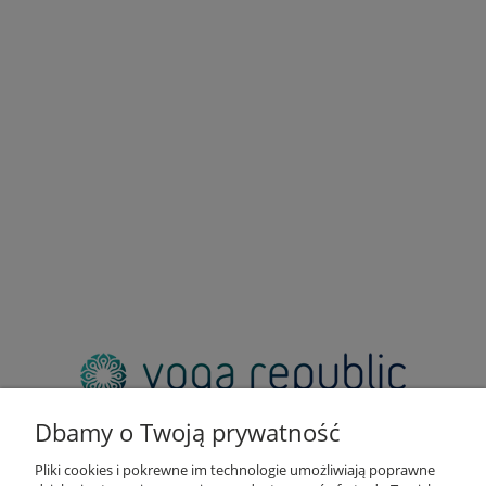
adres:
pl. Zbawiciela 2, 00-573 Warszawa
Dbamy o Twoją prywatność
email:
sklep@yogarepublic.pl
Pliki cookies i pokrewne im technologie umożliwiają poprawne
telefon: