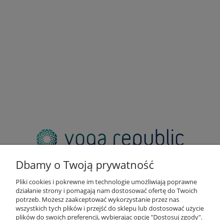
adres:
pl. Zbawiciela 2, 00-573 Warszawa
Dbamy o Twoją prywatność
email:
sklep@yogarepublic.pl
Pliki cookies i pokrewne im technologie umożliwiają poprawne
telefon:
działanie strony i pomagają nam dostosować ofertę do Twoich
+48 790 805 853
potrzeb. Możesz zaakceptować wykorzystanie przez nas
wszystkich tych plików i przejść do sklepu lub dostosować użycie
plików do swoich preferencji, wybierając opcję "Dostosuj zgody".