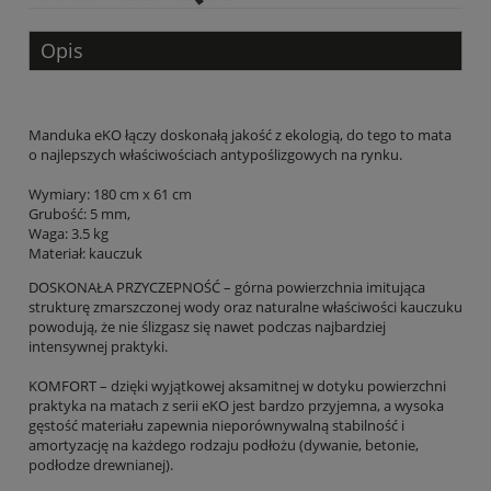
Opis
Manduka eKO łączy doskonałą jakość z ekologią, do tego to mata
o najlepszych właściwościach antypoślizgowych na rynku.
Wymiary: 180 cm x 61 cm
Grubość: 5 mm,
Waga: 3.5 kg
Materiał:
kauczuk
DOSKONAŁA PRZYCZEPNOŚĆ – górna powierzchnia imitująca
strukturę zmarszczonej wody oraz naturalne właściwości kauczuku
powodują, że nie ślizgasz się nawet podczas najbardziej
intensywnej praktyki.
KOMFORT – dzięki wyjątkowej aksamitnej w dotyku powierzchni
praktyka na matach z serii eKO jest bardzo przyjemna, a wysoka
gęstość materiału zapewnia nieporównywalną stabilność i
amortyzację na każdego rodzaju podłożu (dywanie, betonie,
podłodze drewnianej).