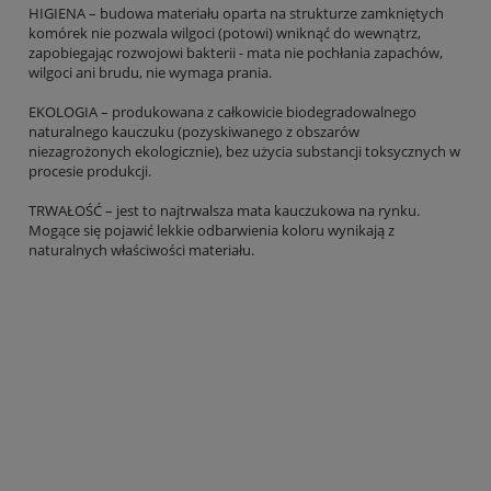
HIGIENA – budowa materiału oparta na strukturze zamkniętych
komórek nie pozwala wilgoci (potowi) wniknąć do wewnątrz,
zapobiegając rozwojowi bakterii - mata nie pochłania zapachów,
wilgoci ani brudu, nie wymaga prania.
EKOLOGIA – produkowana z całkowicie biodegradowalnego
naturalnego kauczuku (pozyskiwanego z obszarów
niezagrożonych ekologicznie), bez użycia substancji toksycznych w
procesie produkcji.
TRWAŁOŚĆ – jest to najtrwalsza mata kauczukowa na rynku.
Mogące się pojawić lekkie odbarwienia koloru wynikają z
naturalnych właściwości materiału.