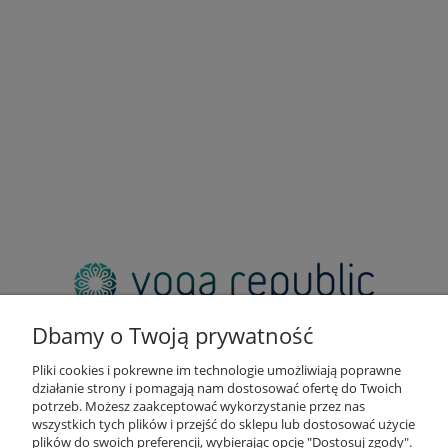
adres:
pl. Zbawiciela 2, 00-573 Warszawa
Dbamy o Twoją prywatność
email:
sklep@yogarepublic.pl
Pliki cookies i pokrewne im technologie umożliwiają poprawne
telefon:
działanie strony i pomagają nam dostosować ofertę do Twoich
+48 790 805 853
potrzeb. Możesz zaakceptować wykorzystanie przez nas
wszystkich tych plików i przejść do sklepu lub dostosować użycie
plików do swoich preferencji, wybierając opcję "Dostosuj zgody".