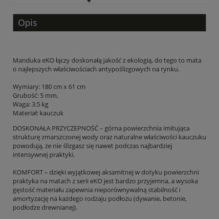
Opis
Manduka eKO łączy doskonałą jakość z ekologią, do tego to mata
o najlepszych właściwościach antypoślizgowych na rynku.
Wymiary: 180 cm x 61 cm
Grubość: 5 mm,
Waga: 3.5 kg
Materiał:
kauczuk
DOSKONAŁA PRZYCZEPNOŚĆ – górna powierzchnia imitująca
strukturę zmarszczonej wody oraz naturalne właściwości kauczuku
powodują, że nie ślizgasz się nawet podczas najbardziej
intensywnej praktyki.
KOMFORT – dzięki wyjątkowej aksamitnej w dotyku powierzchni
praktyka na matach z serii eKO jest bardzo przyjemna, a wysoka
gęstość materiału zapewnia nieporównywalną stabilność i
amortyzację na każdego rodzaju podłożu (dywanie, betonie,
podłodze drewnianej).