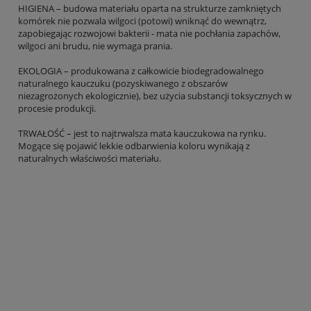
HIGIENA – budowa materiału oparta na strukturze zamkniętych
komórek nie pozwala wilgoci (potowi) wniknąć do wewnątrz,
zapobiegając rozwojowi bakterii - mata nie pochłania zapachów,
wilgoci ani brudu, nie wymaga prania.
EKOLOGIA – produkowana z całkowicie biodegradowalnego
naturalnego kauczuku (pozyskiwanego z obszarów
niezagrożonych ekologicznie), bez użycia substancji toksycznych w
procesie produkcji.
TRWAŁOŚĆ – jest to najtrwalsza mata kauczukowa na rynku.
Mogące się pojawić lekkie odbarwienia koloru wynikają z
naturalnych właściwości materiału.