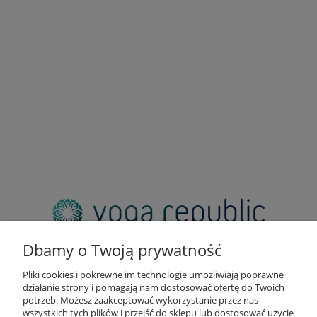
adres:
pl. Zbawiciela 2, 00-573 Warszawa
Dbamy o Twoją prywatność
email:
sklep@yogarepublic.pl
Pliki cookies i pokrewne im technologie umożliwiają poprawne
telefon:
działanie strony i pomagają nam dostosować ofertę do Twoich
+48 790 805 853
potrzeb. Możesz zaakceptować wykorzystanie przez nas
wszystkich tych plików i przejść do sklepu lub dostosować użycie