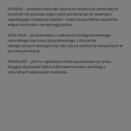
HIGIENA – budowa materiału oparta na strukturze zamkniętych
komórek nie pozwala wilgoci (potowi) wniknąć do wewnątrz,
zapobiegając rozwojowi bakterii - mata nie pochłania zapachów,
wilgoci ani brudu, nie wymaga prania.
EKOLOGIA – produkowana z całkowicie biodegradowalnego
naturalnego kauczuku (pozyskiwanego z obszarów
niezagrożonych ekologicznie), bez użycia substancji toksycznych w
procesie produkcji.
TRWAŁOŚĆ – jest to najtrwalsza mata kauczukowa na rynku.
Mogące się pojawić lekkie odbarwienia koloru wynikają z
naturalnych właściwości materiału.