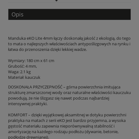
Opis
Manduka eKO Lite 4mm łączy doskonałą jakość z ekologią, do tego
to mata o najlepszych właściwościach antypoślizgowych na rynku i
łatwa do przenoszenia dzięki lekkiej wadze.
Wymiary: 180 cm x 61 cm
Grubość: 4 mm,
Waga: 2.1 kg
Materiał:
kauczuk
DOSKONAŁA PRZYCZEPNOŚĆ – górna powierzchnia imitująca
strukturę zmarszczonej wody oraz naturalne właściwości kauczuku
powodują, że nie ślizgasz się nawet podczas najbardziej
intensywnej praktyki.
KOMFORT – dzięki wyjątkowej aksamitnej w dotyku powierzchni
praktyka na matach z serii eKO jest bardzo przyjemna, a wysoka
gęstość materiału zapewnia nieporównywalną stabilność i
amortyzację na każdego rodzaju podłożu (dywanie, betonie,
podłodze drewnianej).