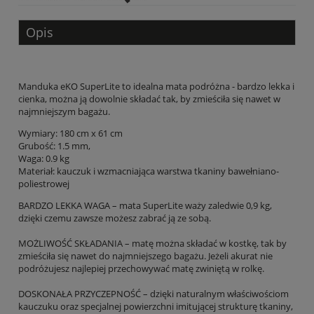
Opis
Manduka eKO SuperLite to idealna mata podróżna - bardzo lekka i
cienka, można ją dowolnie składać tak, by zmieściła się nawet w
najmniejszym bagażu.
Wymiary: 180 cm x 61 cm
Grubość: 1.5 mm,
Waga: 0.9 kg
Materiał: kauczuk i wzmacniająca warstwa tkaniny bawełniano-
poliestrowej
BARDZO LEKKA WAGA – mata SuperLite waży zaledwie 0,9 kg,
dzięki czemu zawsze możesz zabrać ją ze sobą.
MOŻLIWOŚĆ SKŁADANIA – matę można składać w kostkę, tak by
zmieściła się nawet do najmniejszego bagażu. Jeżeli akurat nie
podróżujesz najlepiej przechowywać matę zwiniętą w rolkę.
DOSKONAŁA PRZYCZEPNOŚĆ – dzięki naturalnym właściwościom
kauczuku oraz specjalnej powierzchni imitującej strukturę tkaniny,