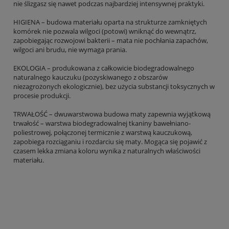
nie ślizgasz się nawet podczas najbardziej intensywnej praktyki.
HIGIENA – budowa materiału oparta na strukturze zamkniętych
komórek nie pozwala wilgoci (potowi) wniknąć do wewnątrz,
zapobiegając rozwojowi bakterii – mata nie pochłania zapachów,
wilgoci ani brudu, nie wymaga prania.
EKOLOGIA – produkowana z całkowicie biodegradowalnego
naturalnego kauczuku (pozyskiwanego z obszarów
niezagrożonych ekologicznie), bez użycia substancji toksycznych w
procesie produkcji.
TRWAŁOŚĆ – dwuwarstwowa budowa maty zapewnia wyjątkową
trwałość – warstwa biodegradowalnej tkaniny bawełniano-
poliestrowej, połączonej termicznie z warstwą kauczukową,
zapobiega rozciąganiu i rozdarciu się maty. Mogąca się pojawić z
czasem lekka zmiana koloru wynika z naturalnych właściwości
materiału.