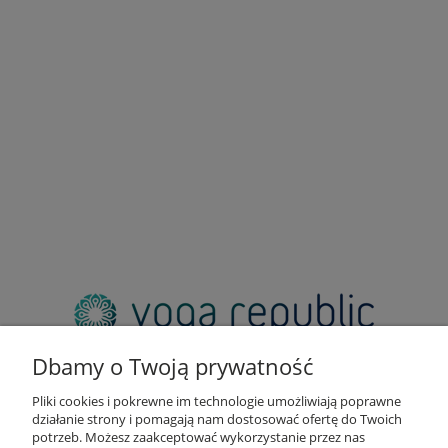
adres:
pl. Zbawiciela 2, 00-573 Warszawa
Dbamy o Twoją prywatność
email:
sklep@yogarepublic.pl
Pliki cookies i pokrewne im technologie umożliwiają poprawne
telefon:
działanie strony i pomagają nam dostosować ofertę do Twoich
+48 790 805 853
potrzeb. Możesz zaakceptować wykorzystanie przez nas