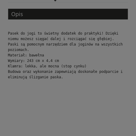
Opis
Pasek do jogi to świetny dodatek do praktyki! Dzięki 
niemu możesz sięgać dalej i rozciągać się głębiej.
Paski są pomocnym narzędziem dla joginów na wszystkich 
poziomach.
Materiał: bawełna
Wymiary: 243 cm x 4,4 cm
Klamra: lekka, ale mocna (stop cynku)
Budowa oraz wykonanie zapewniają doskonałe podparcie i 
eliminują ślizganie paska.