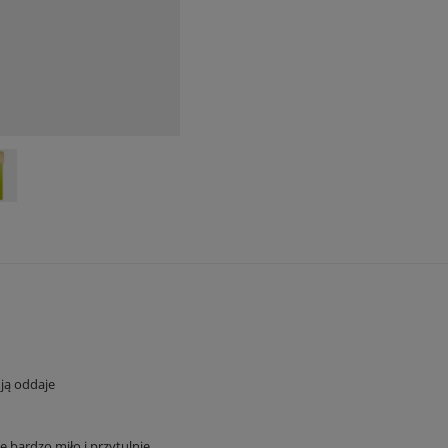
ją oddaje
bardzo miło i przytulnie