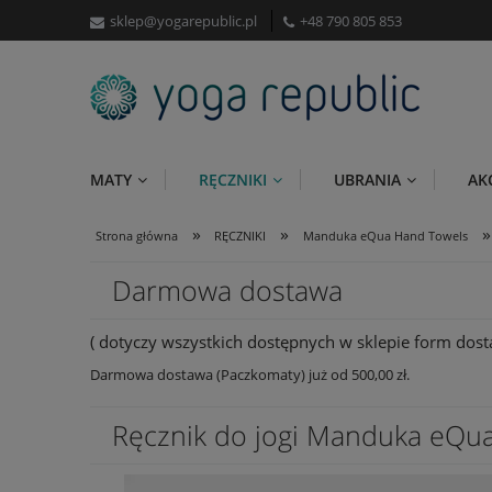
sklep@yogarepublic.pl
+48 790 805 853
MATY
RĘCZNIKI
UBRANIA
AK
»
»
»
Strona główna
RĘCZNIKI
Manduka eQua Hand Towels
Darmowa dostawa
( dotyczy wszystkich dostępnych w sklepie form dosta
Darmowa dostawa (Paczkomaty) już od 500,00 zł.
Ręcznik do jogi Manduka eQua