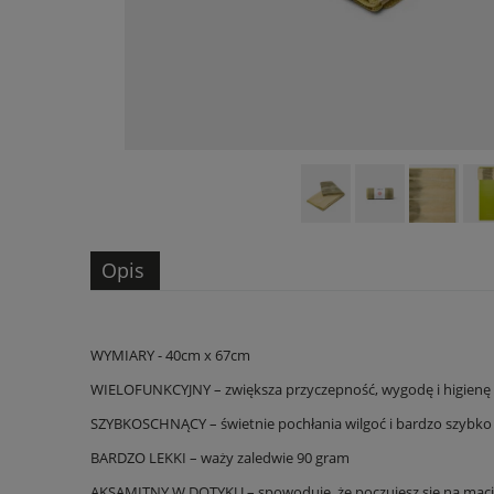
Opis
WYMIARY -
40cm x 67cm
WIELOFUNKCYJNY – zwiększa przyczepność, wygodę i higienę
SZYBKOSCHNĄCY – świetnie pochłania wilgoć i bardzo szybko 
BARDZO LEKKI – waży zaledwie 90 gram
AKSAMITNY W DOTYKU – spowoduje, że poczujesz się na macie 