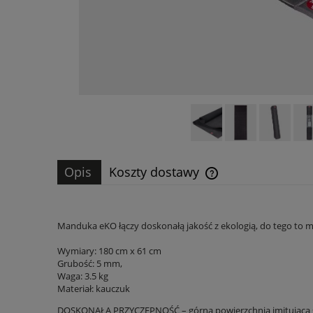
Opis
Koszty dostawy
Cena nie zawiera ewen
płatności
Manduka eKO łączy doskonałą jakość z ekologią, do tego to m
Wymiary: 180 cm x 61 cm
Grubość: 5 mm,
Waga: 3.5 kg
Materiał:
kauczuk
DOSKONAŁA PRZYCZEPNOŚĆ – górna powierzchnia imitująca stru