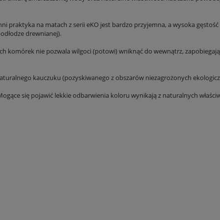
i praktyka na matach z serii eKO jest bardzo przyjemna, a wysoka gęstość
podłodze drewnianej).
 komórek nie pozwala wilgoci (potowi) wniknąć do wewnątrz, zapobiegając 
ralnego kauczuku (pozyskiwanego z obszarów niezagrożonych ekologicznie)
gące się pojawić lekkie odbarwienia koloru wynikają z naturalnych właściw