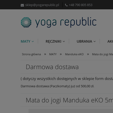
sklep@yogarepublic.pl
+48 790 805 853
MATY
RĘCZNIKI
UBRANIA
AK
»
»
»
Strona główna
MATY
Manduka eKO
Mata do jogi M
Darmowa dostawa
( dotyczy wszystkich dostępnych w sklepie form dosta
Darmowa dostawa (Paczkomaty) już od 500,00 zł.
Mata do jogi Manduka eKO 5