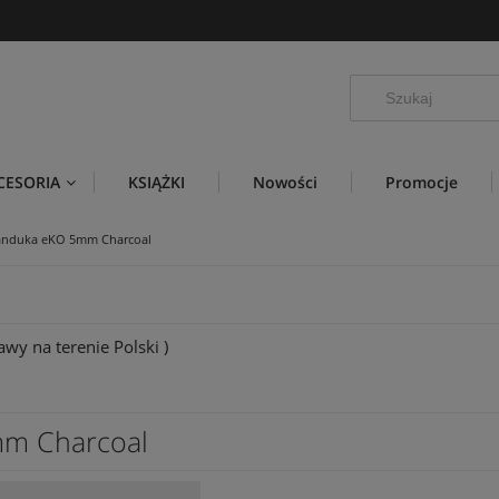
CESORIA
KSIĄŻKI
Nowości
Promocje
anduka eKO 5mm Charcoal
wy na terenie Polski )
mm Charcoal