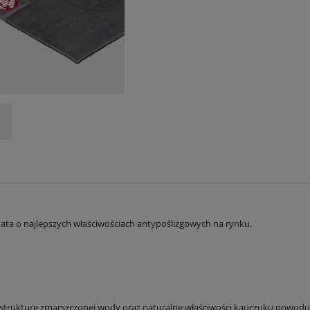
tualnych kosztów
ata o najlepszych właściwościach antypoślizgowych na rynku.
kturę zmarszczonej wody oraz naturalne właściwości kauczuku powodują, ż