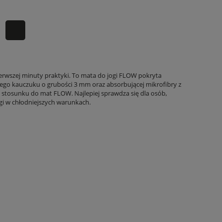
erwszej minuty praktyki. To mata do jogi FLOW pokryta
go kauczuku o grubości 3 mm oraz absorbującej mikrofibry z
stosunku do mat FLOW. Najlepiej sprawdza się dla osób,
ogi w chłodniejszych warunkach.