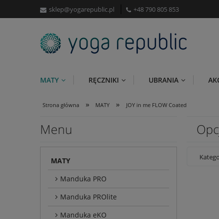
sklep@yogarepublic.pl
+48 790 805 853
MATY
RĘCZNIKI
UBRANIA
AK
»
»
Strona główna
MATY
JOY in me FLOW Coated
Menu
Opc
Katego
MATY
Manduka PRO
Manduka PROlite
Manduka eKO