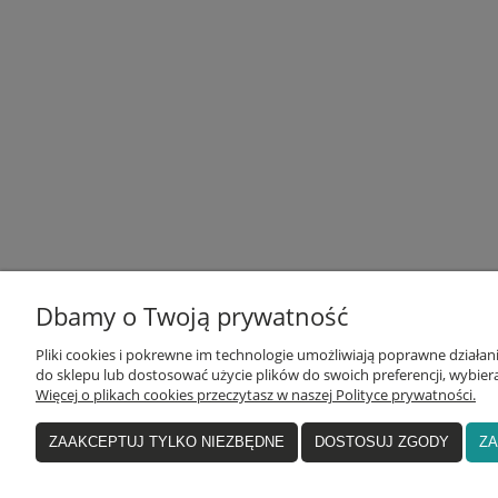
Dbamy o Twoją prywatność
Pliki cookies i pokrewne im technologie umożliwiają poprawne działa
I
do sklepu lub dostosować użycie plików do swoich preferencji, wybiera
Więcej o plikach cookies przeczytasz w naszej Polityce prywatności.
adres:
pl. Zbawiciela 2, 00-573 Warszawa
email:
sklep@yogarepublic.pl
ZAAKCEPTUJ TYLKO NIEZBĘDNE
DOSTOSUJ ZGODY
ZA
D
telefon:
+48 790 805 853
R