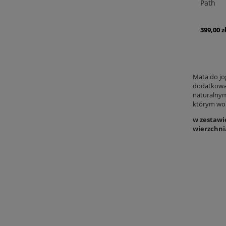
Path
399,00 z
Mata do jo
dodatkowa 
naturalnym
którym woln
w zestawi
wierzchni