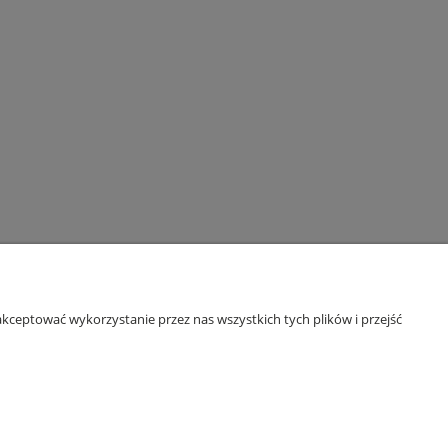
kceptować wykorzystanie przez nas wszystkich tych plików i przejść
GODZINY OTWARCIA
poniedziałek i środa 16.00 - 20.00
wtorek, czwartek i piątek 17.00 - 21.00