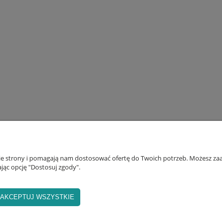
nie strony i pomagają nam dostosować ofertę do Twoich potrzeb. Możesz zaa
NFO
WIĘCEJ O NAS
jąc opcję "Dostosuj zgody".
AKCEPTUJ WSZYSTKIE
ostawa i płatność
Szkoła jogi
egulamin sklepu
Warsztaty jogi