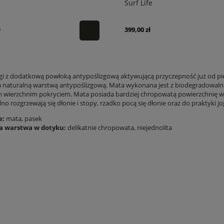
Surf Life
ł
399,00 zł
gi z dodatkową powłoką antypoślizgową aktywującą przyczepność już od pi
naturalną warstwą antypoślizgową. Mata wykonana jest z biodegradowalne
 wierzchnim pokryciem. Mata posiada bardziej chropowatą powierzchnię w 
o rozgrzewają się dłonie i stopy, rzadko pocą się dłonie oraz do praktyki j
e:
mata, pasek
a warstwa w dotyku:
delikatnie chropowata, niejednolita