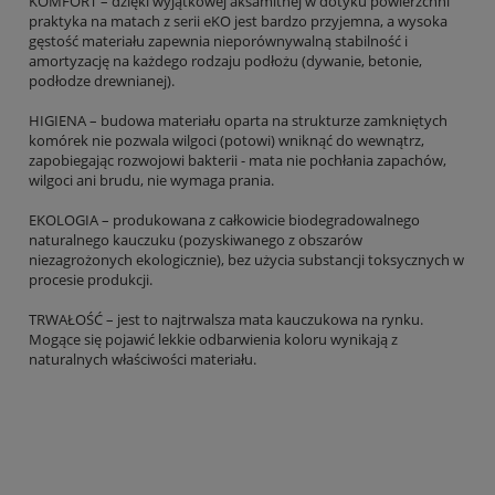
KOMFORT – dzięki wyjątkowej aksamitnej w dotyku powierzchni
praktyka na matach z serii eKO jest bardzo przyjemna, a wysoka
gęstość materiału zapewnia nieporównywalną stabilność i
amortyzację na każdego rodzaju podłożu (dywanie, betonie,
podłodze drewnianej).
HIGIENA – budowa materiału oparta na strukturze zamkniętych
komórek nie pozwala wilgoci (potowi) wniknąć do wewnątrz,
zapobiegając rozwojowi bakterii - mata nie pochłania zapachów,
wilgoci ani brudu, nie wymaga prania.
EKOLOGIA – produkowana z całkowicie biodegradowalnego
naturalnego kauczuku (pozyskiwanego z obszarów
niezagrożonych ekologicznie), bez użycia substancji toksycznych w
procesie produkcji.
TRWAŁOŚĆ – jest to najtrwalsza mata kauczukowa na rynku.
Mogące się pojawić lekkie odbarwienia koloru wynikają z
naturalnych właściwości materiału.