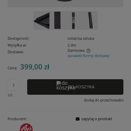
Dostępność:
ostatnia sztuka
Wysyłka w:
2 dni
Darmowa
Dostawa:
sprawdź formy dostawy
Cena nie zawiera ewentualnych kosztów płatności
399,00 zł
Cena:
DO KOSZYKA
szt.
dodaj do przechowalni
Producent:
zapytaj o produkt