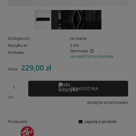
Dostępność:
na stanie
Wysyłka w:
2 dni
Darmowa
Dostawa:
sprawdź formy dostawy
Cena nie zawiera ewentualnych kosztów płatności
229,00 zł
Cena:
DO KOSZYKA
szt.
dodaj do przechowalni
Producent:
zapytaj o produkt