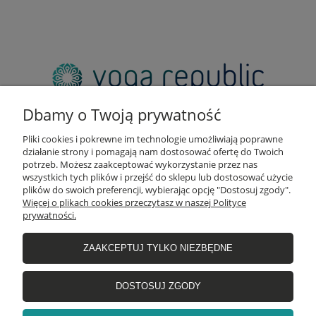
adres:
pl. Zbawiciela 2, 00-573 Warszawa
Dbamy o Twoją prywatność
email:
sklep@yogarepublic.pl
Pliki cookies i pokrewne im technologie umożliwiają poprawne
telefon:
działanie strony i pomagają nam dostosować ofertę do Twoich
+48 790 805 853
potrzeb. Możesz zaakceptować wykorzystanie przez nas
wszystkich tych plików i przejść do sklepu lub dostosować użycie
plików do swoich preferencji, wybierając opcję "Dostosuj zgody".
Więcej o plikach cookies przeczytasz w naszej Polityce
prywatności.
INFO
ZAAKCEPTUJ TYLKO NIEZBĘDNE
WIĘCEJ O NAS
DOSTOSUJ ZGODY