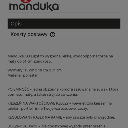
Opis
Koszty dostawy
Cena nie zawiera ewentualnych kosztów płatności
Manduka GO Light to wygodna, lekka, wodoodporna torba na
maty do 61 cm szerokości.
Wymiary: 15 cm x 19 cm x 71 cm
Materiał: poliester
POJEMNOŚĆ – jedna obszerna komora zasuwana na suwak, która
pomieści matę, a także strój do ćwiczenia.
KIESZEŃ NA WARTOŚCIOWE RZECZY – wewnętrzna kieszeń na
telefon, portfel i inne Twoje wartościowe rzeczy.
REGULOWANY PASEK NA RAMIĘ – aby zawsze było ci wygodnie.
BOCZNY UCHWYT – dla dodatkowej wygody przenoszenia.