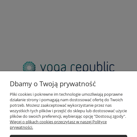
adres:
pl. Zbawiciela 2, 00-573 Warszawa
Dbamy o Twoją prywatność
email:
sklep@yogarepublic.pl
Pliki cookies i pokrewne im technologie umożliwiają poprawne
telefon:
działanie strony i pomagają nam dostosować ofertę do Twoich
+48 790 805 853
potrzeb. Możesz zaakceptować wykorzystanie przez nas
wszystkich tych plików i przejść do sklepu lub dostosować użycie
plików do swoich preferencji, wybierając opcję "Dostosuj zgody".
Więcej o plikach cookies przeczytasz w naszej Polityce
prywatności.
INFO