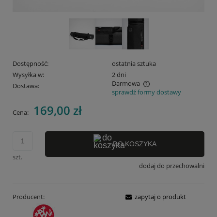
Dostępność:
ostatnia sztuka
Wysyłka w:
2 dni
Darmowa
Dostawa:
sprawdź formy dostawy
Cena nie zawiera ewentualnych kosztów płatności
169,00 zł
Cena:
DO KOSZYKA
szt.
dodaj do przechowalni
Producent:
zapytaj o produkt