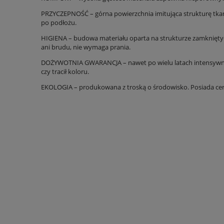
PRZYCZEPNOŚĆ – górna powierzchnia imitująca strukturę tkan
po podłożu.
HIGIENA – budowa materiału oparta na strukturze zamkniętych
ani brudu, nie wymaga prania.
DOŻYWOTNIA GWARANCJA – nawet po wielu latach intensywnego u
czy tracił koloru.
EKOLOGIA – produkowana z troską o środowisko. Posiada ce