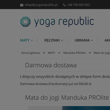
sklep@yogarepublic.pl
+48 790 805 853
MATY
RĘCZNIKI
UBRANIA
AK
»
»
»
Strona główna
MATY
Manduka PROlite
Mata do jog
Darmowa dostawa
( dotyczy wszystkich dostępnych w sklepie form dosta
Darmowa dostawa (Paczkomaty) już od 500,00 zł.
Mata do jogi Manduka PROlite