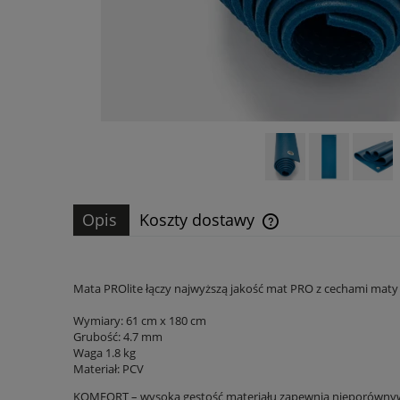
Opis
Koszty dostawy
Cena nie zawiera ewen
płatności
Mata PROlite łączy najwyższą jakość mat PRO z cechami mat
Wymiary: 61 cm x 180 cm
Grubość: 4.7 mm
Waga 1.8 kg
Materiał: PCV
KOMFORT – wysoka gęstość materiału zapewnia nieporównywal