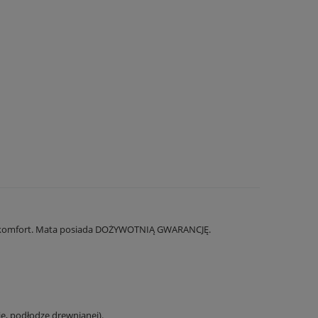
oki komfort. Mata posiada DOŻYWOTNIĄ GWARANCJĘ.
e, podłodze drewnianej).