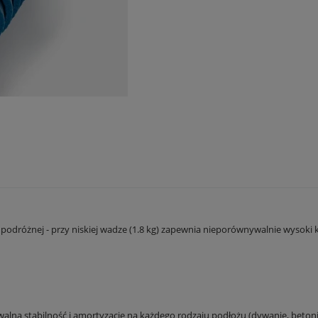
tualnych kosztów
y podróżnej - przy niskiej wadze (1.8 kg) zapewnia nieporównywalnie wys
ną stabilność i amortyzację na każdego rodzaju podłożu (dywanie, betoni