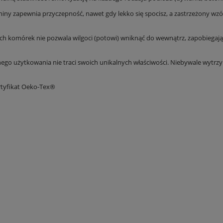
iny zapewnia przyczepność, nawet gdy lekko się spocisz, a zastrzeżony wzó
 komórek nie pozwala wilgoci (potowi) wniknąć do wewnątrz, zapobiegając 
żytkowania nie traci swoich unikalnych właściwości. Niebywale wytrzymały 
rtyfikat Oeko-Tex®