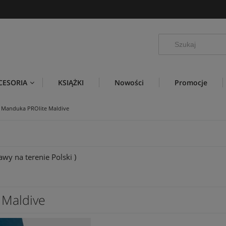
CESORIA
KSIĄŻKI
Nowości
Promocje
i Manduka PROlite Maldive
wy na terenie Polski )
 Maldive