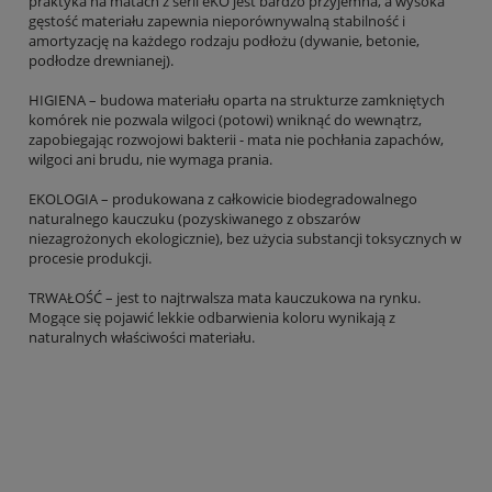
praktyka na matach z serii eKO jest bardzo przyjemna, a wysoka
gęstość materiału zapewnia nieporównywalną stabilność i
amortyzację na każdego rodzaju podłożu (dywanie, betonie,
podłodze drewnianej).
HIGIENA – budowa materiału oparta na strukturze zamkniętych
komórek nie pozwala wilgoci (potowi) wniknąć do wewnątrz,
zapobiegając rozwojowi bakterii - mata nie pochłania zapachów,
wilgoci ani brudu, nie wymaga prania.
EKOLOGIA – produkowana z całkowicie biodegradowalnego
naturalnego kauczuku (pozyskiwanego z obszarów
niezagrożonych ekologicznie), bez użycia substancji toksycznych w
procesie produkcji.
TRWAŁOŚĆ – jest to najtrwalsza mata kauczukowa na rynku.
Mogące się pojawić lekkie odbarwienia koloru wynikają z
naturalnych właściwości materiału.