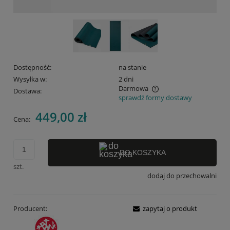
Dostępność:
na stanie
Wysyłka w:
2 dni
Darmowa
Dostawa:
sprawdź formy dostawy
Cena nie zawiera ewentualnych kosztów płatności
449,00 zł
Cena:
DO KOSZYKA
szt.
dodaj do przechowalni
Producent:
zapytaj o produkt