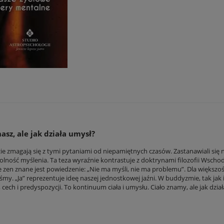
tualnych kosztów
asz, ale jak działa umysł?
e zmagają się z tymi pytaniami od niepamiętnych czasów. Zastanawiali się n
 zdolność myślenia. Ta teza wyraźnie kontrastuje z doktrynami filozofii Ws
en znane jest powiedzenie: „Nie ma myśli, nie ma problemu”. Dla większości z
my. „Ja” reprezentuje ideę naszej jednostkowej jaźni. W buddyzmie, tak jak 
ech i predyspozycji. To kontinuum ciała i umysłu. Ciało znamy, ale jak dzia