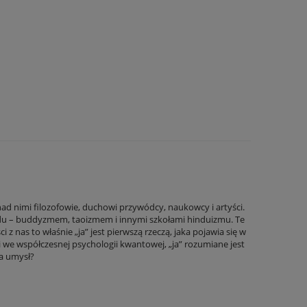
ad nimi filozofowie, duchowi przywódcy, naukowcy i artyści.
chodu – buddyzmem, taoizmem i innymi szkołami hinduizmu. Te
 nas to właśnie „ja” jest pierwszą rzeczą, jaka pojawia się w
i we współczesnej psychologii kwantowej, „ja” rozumiane jest
ła umysł?