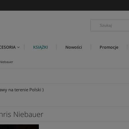
CESORIA
KSIĄŻKI
Nowości
Promocje
Niebauer
wy na terenie Polski )
hris Niebauer