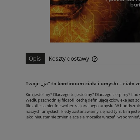
Opis
Koszty dostawy
Cena nie zawiera ewen
płatności
Twoje „ja” to kontinuum ciała i umysłu – ciało zn
Kim jesteśmy? Dlaczego tu jesteśmy? Dlaczego cierpimy? Ludzi
Według zachodniej filozofii cechą definiującą człowieka jest
filozofie są nieufne wobec racjonalnego umysłu. W buddyzmie z
naszych umysłach, kiedy zastanawiamy się nad tym, kim jesteś
jako nieustannie zmieniająca się mozaika wrażeń, wspomnień, c