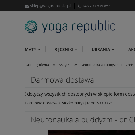
sklep@yogarepublic.pl
+48 790 805 853
MATY
RĘCZNIKI
UBRANIA
AK
»
»
Strona główna
KSIĄŻKI
Neuronauka a buddyzm - dr Chris 
Darmowa dostawa
( dotyczy wszystkich dostępnych w sklepie form dosta
Darmowa dostawa (Paczkomaty) już od 500,00 zł.
Neuronauka a buddyzm - dr C