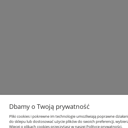
Dbamy o Twoją prywatność
Pliki cookies i pokrewne im technologie umożliwiają poprawne działa
I
do sklepu lub dostosować użycie plików do swoich preferencji, wybiera
Więcej o plikach cookies przeczytasz w naszej Polityce prywatności.