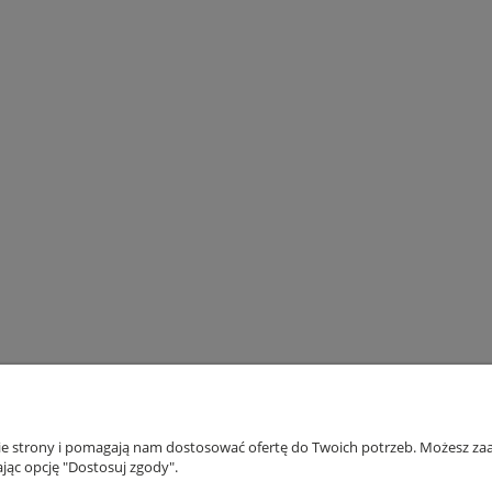
nie strony i pomagają nam dostosować ofertę do Twoich potrzeb. Możesz zaa
NFO
WIĘCEJ O NAS
jąc opcję "Dostosuj zgody".