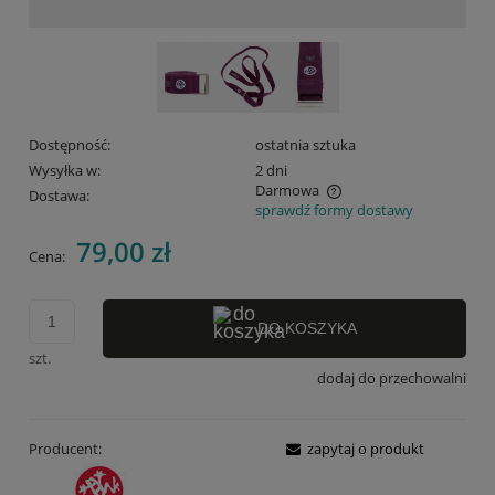
Dostępność:
ostatnia sztuka
Wysyłka w:
2 dni
Darmowa
Dostawa:
sprawdź formy dostawy
Cena nie zawiera ewentualnych kosztów płatności
79,00 zł
Cena:
DO KOSZYKA
szt.
dodaj do przechowalni
Producent:
zapytaj o produkt