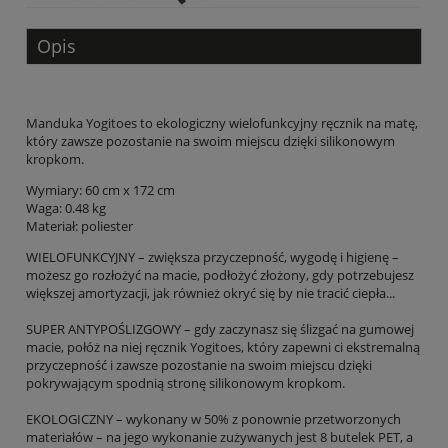
Opis
Manduka Yogitoes to ekologiczny wielofunkcyjny ręcznik na matę,
który zawsze pozostanie na swoim miejscu dzięki silikonowym
kropkom.
Wymiary: 60 cm x 172 cm
Waga: 0.48 kg
Materiał: poliester
WIELOFUNKCYJNY – zwiększa przyczepność, wygodę i higienę –
możesz go rozłożyć na macie, podłożyć złożony, gdy potrzebujesz
większej amortyzacji, jak również okryć się by nie tracić ciepła...
SUPER ANTYPOŚLIZGOWY – gdy zaczynasz się ślizgać na gumowej
macie, połóż na niej ręcznik Yogitoes, który zapewni ci ekstremalną
przyczepność i zawsze pozostanie na swoim miejscu dzięki
pokrywającym spodnią stronę silikonowym kropkom.
EKOLOGICZNY – wykonany w 50% z ponownie przetworzonych
materiałów – na jego wykonanie zużywanych jest 8 butelek PET, a