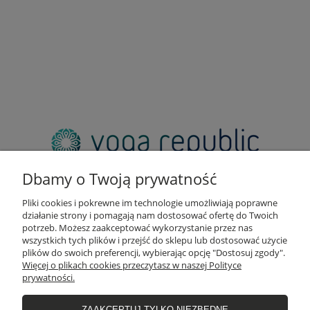
adres:
pl. Zbawiciela 2, 00-573 Warszawa
Dbamy o Twoją prywatność
email:
sklep@yogarepublic.pl
Pliki cookies i pokrewne im technologie umożliwiają poprawne
telefon:
działanie strony i pomagają nam dostosować ofertę do Twoich
+48 790 805 853
potrzeb. Możesz zaakceptować wykorzystanie przez nas
wszystkich tych plików i przejść do sklepu lub dostosować użycie
plików do swoich preferencji, wybierając opcję "Dostosuj zgody".
Więcej o plikach cookies przeczytasz w naszej Polityce
prywatności.
INFO
ZAAKCEPTUJ TYLKO NIEZBĘDNE