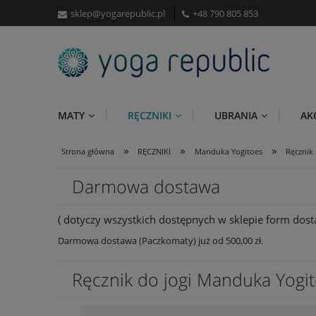
sklep@yogarepublic.pl
+48 790 805 853
MATY
RĘCZNIKI
UBRANIA
AK
»
»
»
Strona główna
RĘCZNIKI
Manduka Yogitoes
Ręcznik
Darmowa dostawa
( dotyczy wszystkich dostępnych w sklepie form dosta
Darmowa dostawa (Paczkomaty) już od 500,00 zł.
Ręcznik do jogi Manduka Yogit