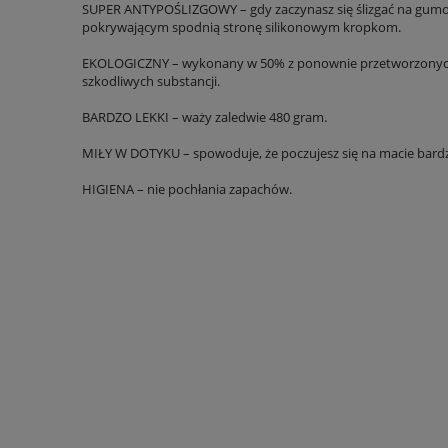
SUPER ANTYPOŚLIZGOWY – gdy zaczynasz się ślizgać na gumowej
pokrywającym spodnią stronę silikonowym kropkom.
EKOLOGICZNY – wykonany w 50% z ponownie przetworzonych ma
szkodliwych substancji.
BARDZO LEKKI – waży zaledwie 480 gram.
MIŁY W DOTYKU – spowoduje, że poczujesz się na macie bardz
HIGIENA – nie pochłania zapachów.