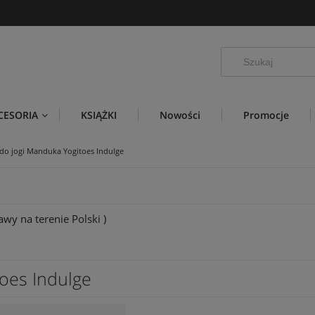
CESORIA
KSIĄŻKI
Nowości
Promocje
 do jogi Manduka Yogitoes Indulge
wy na terenie Polski )
oes Indulge