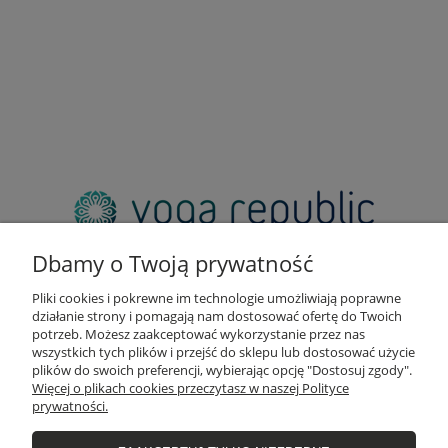
adres:
pl. Zbawiciela 2, 00-573 Warszawa
Dbamy o Twoją prywatność
email:
sklep@yogarepublic.pl
Pliki cookies i pokrewne im technologie umożliwiają poprawne
telefon:
działanie strony i pomagają nam dostosować ofertę do Twoich
+48 790 805 853
potrzeb. Możesz zaakceptować wykorzystanie przez nas
wszystkich tych plików i przejść do sklepu lub dostosować użycie
plików do swoich preferencji, wybierając opcję "Dostosuj zgody".
Więcej o plikach cookies przeczytasz w naszej Polityce
prywatności.
INFO