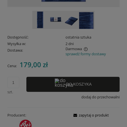
Dostępność:
ostatnia sztuka
Wysyłka w:
2 dni
Darmowa
Dostawa:
sprawdź formy dostawy
Cena nie zawiera ewentualnych kosztów płatności
179,00 zł
Cena:
DO KOSZYKA
szt.
dodaj do przechowalni
Producent:
zapytaj o produkt