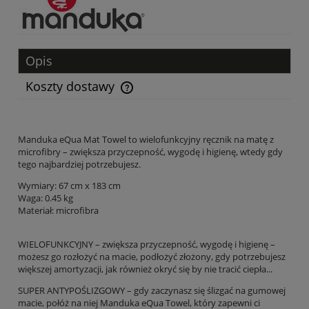
Opis
Koszty dostawy
Cena nie zawiera ewentualnych kosztów płatności
Manduka eQua Mat Towel to wielofunkcyjny ręcznik na matę z
microfibry – zwiększa przyczepność, wygodę i higienę, wtedy gdy
tego najbardziej potrzebujesz.
Wymiary: 6
7 cm x 183 cm
Waga: 0.45 kg
Materiał: microfibra
WIELOFUNKCYJNY – zwiększa przyczepność, wygodę i higienę –
możesz go rozłożyć na macie, podłożyć złożony, gdy potrzebujesz
większej amortyzacji, jak również okryć się by nie tracić ciepła...
SUPER ANTYPOŚLIZGOWY – gdy zaczynasz się ślizgać na gumowej
macie, połóż na niej Manduka eQua Towel, który zapewni ci