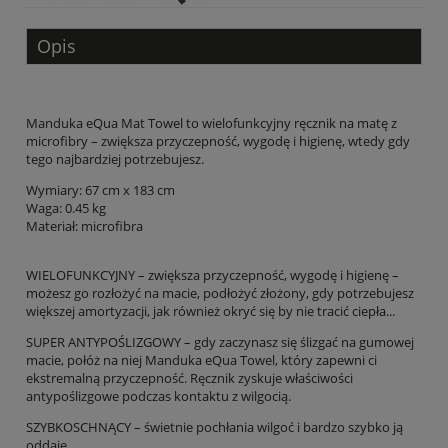
Opis
Manduka eQua Mat Towel to wielofunkcyjny ręcznik na matę z
microfibry – zwiększa przyczepność, wygodę i higienę, wtedy gdy
tego najbardziej potrzebujesz.
Wymiary: 6
7 cm x 183 cm
Waga: 0.45 kg
Materiał: microfibra
WIELOFUNKCYJNY – zwiększa przyczepność, wygodę i higienę –
możesz go rozłożyć na macie, podłożyć złożony, gdy potrzebujesz
większej amortyzacji, jak również okryć się by nie tracić ciepła...
SUPER ANTYPOŚLIZGOWY – gdy zaczynasz się ślizgać na gumowej
macie, połóż na niej Manduka eQua Towel, który zapewni ci
ekstremalną przyczepność. Ręcznik zyskuje właściwości
antypoślizgowe podczas kontaktu z wilgocią.
SZYBKOSCHNĄCY – świetnie pochłania wilgoć i bardzo szybko ją
oddaje.