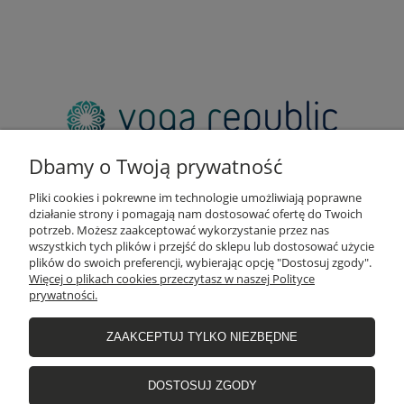
adres:
pl. Zbawiciela 2, 00-573 Warszawa
Dbamy o Twoją prywatność
email:
sklep@yogarepublic.pl
Pliki cookies i pokrewne im technologie umożliwiają poprawne
telefon:
działanie strony i pomagają nam dostosować ofertę do Twoich
+48 790 805 853
potrzeb. Możesz zaakceptować wykorzystanie przez nas
wszystkich tych plików i przejść do sklepu lub dostosować użycie
plików do swoich preferencji, wybierając opcję "Dostosuj zgody".
Więcej o plikach cookies przeczytasz w naszej Polityce
prywatności.
INFO
ZAAKCEPTUJ TYLKO NIEZBĘDNE
WIĘCEJ O NAS
DOSTOSUJ ZGODY