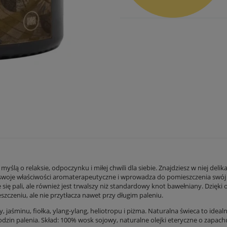
tualnych kosztów
 myślą o relaksie, odpoczynku i miłej chwili dla siebie. Znajdziesz w niej d
oje właściwości aromaterapeutyczne i wprowadza do pomieszczenia swój wła
nie się pali, ale również jest trwalszy niż standardowy knot bawełniany. D
czeniu, ale nie przytłacza nawet przy długim paleniu.
aśminu, fiołka, ylang-ylang, heliotropu i piżma. Naturalna świeca to ideal
5 godzin palenia. Skład: 100% wosk sojowy, naturalne olejki eteryczne o zap