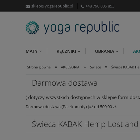
sklep@yogarepublic.pl
+48 790 805 853
MATY
RĘCZNIKI
UBRANIA
AK
»
»
»
Strona główna
AKCESORIA
Świece
Świeca KABAK He
Darmowa dostawa
( dotyczy wszystkich dostępnych w sklepie form dosta
Darmowa dostawa (Paczkomaty) już od 500,00 zł.
Świeca KABAK Hemp Lost and