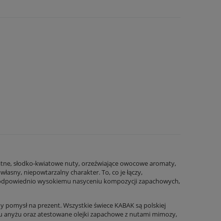
elikatne, słodko-kwiatowe nuty, orzeźwiające owocowe aromaty,
sny, niepowtarzalny charakter. To, co je łączy,
zięki odpowiednio wysokiemu nasyceniu kompozycji zapachowych,
ny pomysł na prezent. Wszystkie świece KABAK są polskiej
achu anyżu oraz atestowane olejki zapachowe z nutami mimozy,