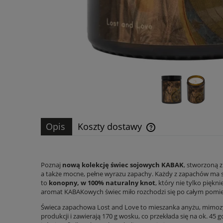
Opis
Koszty dostawy
Cena nie zawiera ewen
płatności
Poznaj
nową kolekcję świec sojowych KABAK
, stworzoną z
a także mocne, pełne wyrazu zapachy. Każdy z zapachów ma sw
to
konopny, w 100% naturalny knot
, który nie tylko pięk
aromat KABAKowych świec miło rozchodzi się po całym pomiesz
Świeca zapachowa Lost and Love to mieszanka anyżu, mimozy, j
produkcji i zawierają 170 g wosku, co przekłada się na ok. 4