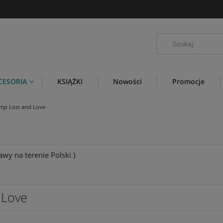
CESORIA
KSIĄŻKI
Nowości
Promocje
mp Lost and Love
wy na terenie Polski )
 Love