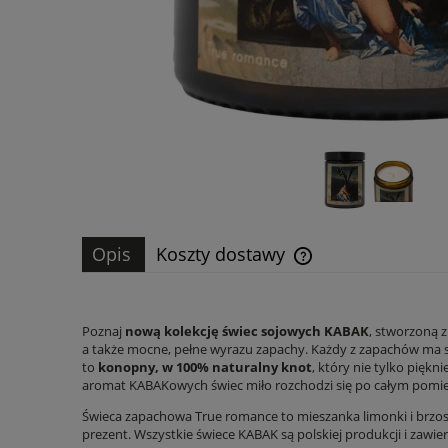
Opis
Koszty dostawy
Cena nie zawiera ewen
płatności
Poznaj
nową kolekcję świec sojowych KABAK
, stworzoną z
a także mocne, pełne wyrazu zapachy. Każdy z zapachów ma sw
to
konopny, w 100% naturalny knot
, który nie tylko pięk
aromat KABAKowych świec miło rozchodzi się po całym pomiesz
Świeca zapachowa True romance to mieszanka limonki i brzoskw
prezent. Wszystkie świece KABAK są polskiej produkcji i zawier