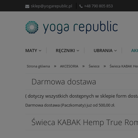
sklep@yogarepublic.pl
+48 790 805 853
MATY
RĘCZNIKI
UBRANIA
AK
»
»
»
Strona główna
AKCESORIA
Świece
Świeca KABAK H
Darmowa dostawa
( dotyczy wszystkich dostępnych w sklepie form dosta
Darmowa dostawa (Paczkomaty) już od 500,00 zł.
Świeca KABAK Hemp True Ro