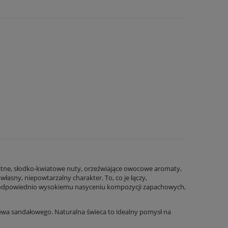
elikatne, słodko-kwiatowe nuty, orzeźwiające owocowe aromaty,
sny, niepowtarzalny charakter. To, co je łączy,
zięki odpowiednio wysokiemu nasyceniu kompozycji zapachowych,
rzewa sandałowego. Naturalna świeca to idealny pomysł na