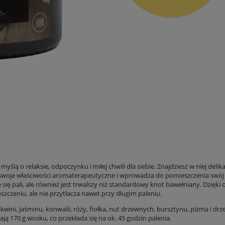
tualnych kosztów
 myślą o relaksie, odpoczynku i miłej chwili dla siebie. Znajdziesz w niej d
oje właściwości aromaterapeutyczne i wprowadza do pomieszczenia swój wła
nie się pali, ale również jest trwalszy niż standardowy knot bawełniany. D
czeniu, ale nie przytłacza nawet przy długim paleniu.
ini, jaśminu, konwalii, róży, fiołka, nut drzewnych, bursztynu, piżma i d
ają 170 g wosku, co przekłada się na ok. 45 godzin palenia.