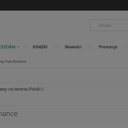
CESORIA
KSIĄŻKI
Nowości
Promocje
emp True Romance
wy na terenie Polski )
mance