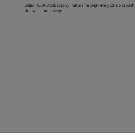
Skład: 100% wosk sojowy, naturalne olejki eteryczne o zapachu
drzewa sandałowego.