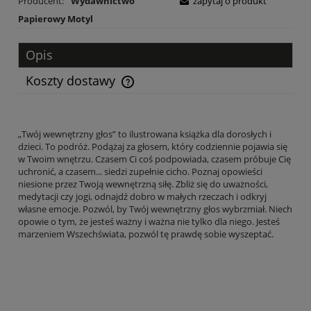
Producent:
Wydawnictwo
zapytaj o produkt
Papierowy Motyl
Opis
Koszty dostawy
Cena nie zawiera ewentualnych kosztów płatności
„Twój wewnętrzny głos” to ilustrowana książka dla dorosłych i
dzieci. To podróż. Podążaj za głosem, który codziennie pojawia się
w Twoim wnętrzu. Czasem Ci coś podpowiada, czasem próbuje Cię
uchronić, a czasem... siedzi zupełnie cicho. Poznaj opowieści
niesione przez Twoją wewnętrzną siłę. Zbliż się do uważności,
medytacji czy jogi, odnajdź dobro w małych rzeczach i odkryj
własne emocje. Pozwól, by Twój wewnętrzny głos wybrzmiał. Niech
opowie o tym, że jesteś ważny i ważna nie tylko dla niego. Jesteś
marzeniem Wszechświata, pozwól tę prawdę sobie wyszeptać.