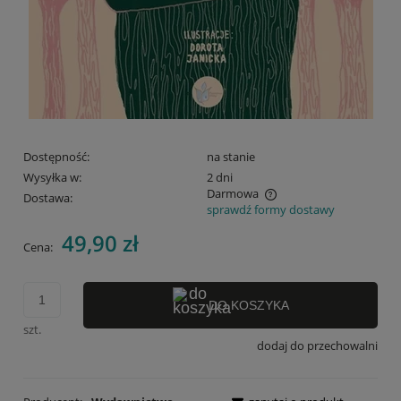
Dostępność:
na stanie
Wysyłka w:
2 dni
Darmowa
Dostawa:
sprawdź formy dostawy
Cena nie zawiera ewentualnych kosztów płatności
49,90 zł
Cena:
DO KOSZYKA
szt.
dodaj do przechowalni