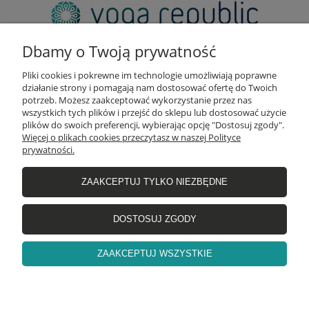
adres:
pl. Zbawiciela 2, 00-573 Warszawa
Dbamy o Twoją prywatność
email:
sklep@yogarepublic.pl
Pliki cookies i pokrewne im technologie umożliwiają poprawne
telefon:
działanie strony i pomagają nam dostosować ofertę do Twoich
+48 790 805 853
potrzeb. Możesz zaakceptować wykorzystanie przez nas
wszystkich tych plików i przejść do sklepu lub dostosować użycie
plików do swoich preferencji, wybierając opcję "Dostosuj zgody".
Więcej o plikach cookies przeczytasz w naszej Polityce
prywatności.
INFO
ZAAKCEPTUJ TYLKO NIEZBĘDNE
WIĘCEJ O NAS
DOSTOSUJ ZGODY
ZAAKCEPTUJ WSZYSTKIE
GODZINY OTWARCIA
pokaż pełną wersję strony