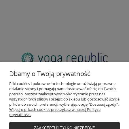
adres:
pl. Zbawiciela 2, 00-573 Warszawa
Dbamy o Twoją prywatność
email:
sklep@yogarepublic.pl
Pliki cookies i pokrewne im technologie umożliwiają poprawne
telefon:
działanie strony i pomagają nam dostosować ofertę do Twoich
+48 790 805 853
potrzeb. Możesz zaakceptować wykorzystanie przez nas
wszystkich tych plików i przejść do sklepu lub dostosować użycie
plików do swoich preferencji, wybierając opcję "Dostosuj zgody".
Więcej o plikach cookies przeczytasz w naszej Polityce
prywatności.
INFO
ZAAKCEPTUJ TYLKO NIEZBĘDNE