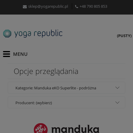
sklep@yogarepublic.pl
+48 790 805 853
(PUSTY)
Opcje przeglądania
Kategorie: Manduka eKO Superlite - podróżna
Producent: (wybierz)