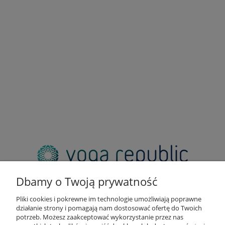
adres:
pl. Zbawiciela 2, 00-573 Warszawa
Dbamy o Twoją prywatność
email:
sklep@yogarepublic.pl
Pliki cookies i pokrewne im technologie umożliwiają poprawne
telefon:
działanie strony i pomagają nam dostosować ofertę do Twoich
+48 790 805 853
potrzeb. Możesz zaakceptować wykorzystanie przez nas