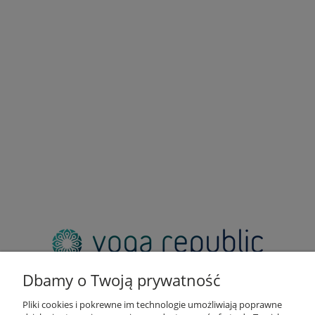
adres:
pl. Zbawiciela 2, 00-573 Warszawa
Dbamy o Twoją prywatność
email:
sklep@yogarepublic.pl
Pliki cookies i pokrewne im technologie umożliwiają poprawne
telefon: